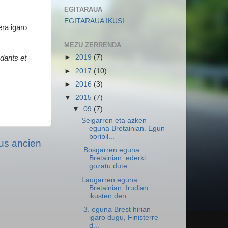
EGITARAUA
EGITARAUA IKUSI
era igaro
MEZU ZERRENDA
►
2019
(7)
dants et
►
2017
(10)
►
2016
(3)
▼
2015
(7)
▼
09
(7)
Seigarren eta azken
eguna Bretainian. Egun
boribil...
lus ancien
Bosgarren eguna
Bretainian: ederki
gozatu dute ...
Laugarren eguna
Bretainian. Irudian
ikusten den ...
3. eguna Brest hirian
igaro dugu, Finisterre
d...