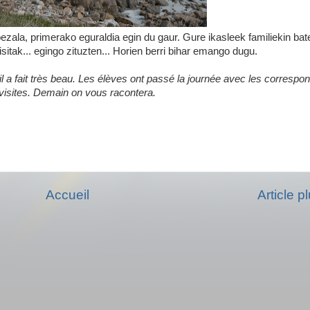
bezala, primerako eguraldia egin du gaur. Gure ikasleek familiekin bat
sitak... egingo zituzten... Horien berri bihar emango dugu.
a fait très beau. Les élèves ont passé la journée avec les correspon
de visites. Demain on vous racontera.
Accueil
Article p