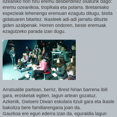
ozeaniko hori hiru eremu desberdinez osaturik dago:
eremu ozeanikoa, tropikala eta polarra.
Bretainiako
espezieak lehenengo eremuan ezagutu ditugu, bisita
gidatuaren bitartez. Ikasleek adi-adi jarraitu dituzte
giden azalpenak. Horren ondoren, beste eremuak
ezagutzeko parada izan dugu.
Arratsalde partean, berriz, Brest hirian barrena ibili
gara, erosketak egiten, lagun artean gozatuz.
Azkenik, Gwiseni Diwan eskolara itzuli gara eta ikasle
bakoitza bere familiarengana joan da.
Gaurkoa ere egun ederra izan da, eguraldia lagun