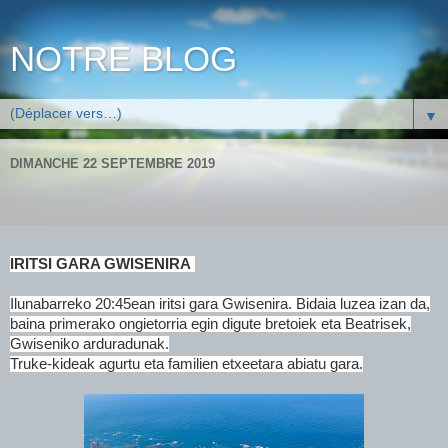
NOTRE BLOG
▼
DIMANCHE 22 SEPTEMBRE 2019
IRITSI GARA GWISENIRA
Ilunabarreko 20:45ean iritsi gara Gwisenira. Bidaia luzea izan da,
baina primerako ongietorria egin digute bretoiek eta Beatrisek,
Gwiseniko arduradunak.
Truke-kideak agurtu eta familien etxee
tara abiatu gara.