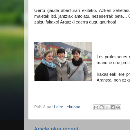
Gertu gaude abenturari ekiteko. Azken xehetasu
maletak itxi, jantziak antolatu, nezeserrak bete… 
zaigu faltako! Argazki ederra dugu gaurkoa!
Les professeurs n
manque une profe
Irakasleak ere pr
Arantxa, non ezk
Publié par
Leire Lekuona
Article plus récent