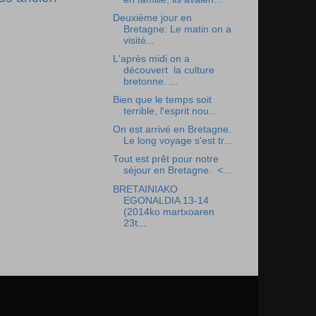
Deuxième jour en
Bretagne: Le matin on a
visité...
L'après midi on a
découvert la culture
bretonne. ...
Bien que le temps soit
terrible, l'esprit nou...
On est arrivé en Bretagne.
Le long voyage s'est tr...
Tout est prêt pour notre
séjour en Bretagne. <...
BRETAINIAKO
EGONALDIA 13-14
(2014ko martxoaren
23t...