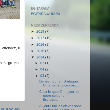
EGITARAUA
EGITARAUA IKUSI
MEZU ZERRENDA
►
2019
(7)
►
2017
(10)
►
2016
(3)
 attendez, il
►
2015
(7)
▼
2014
(12)
ta zaigu eta.
►
07
(1)
►
04
(2)
▼
03
(9)
Dernier jour en Bretagne.
On a visité Locronan,...
C'est le quatrième jour de
notre séjour en
Bretagn...
Aujourd'hui les élèves sont
lus ancien
en famille, ils avaien...