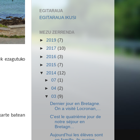
EGITARAUA
EGITARAUA IKUSI
MEZU ZERRENDA
►
2019
(7)
►
2017
(10)
►
2016
(3)
ek ezagutuko
►
2015
(7)
▼
2014
(12)
►
07
(1)
►
04
(2)
▼
03
(9)
Dernier jour en Bretagne.
On a visité Locronan,...
lkarte batean
C'est le quatrième jour de
notre séjour en
Bretagn...
Aujourd'hui les élèves sont
en famille, ils avaien...