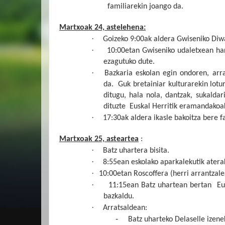
familiarekin joango da.
Martxoak 24, astelehena:
·
Goizeko 9:00ak aldera Gwiseniko Diwa
·
10:00etan Gwiseniko udaletxean harr
ezagutuko dute.
·
Bazkaria eskolan egin ondoren, arra
da.
Guk bretainiar kulturarekin lot
ditugu, hala nola, dantzak, sukaldar
dituzte
Euskal Herritik eramandakoak,
·
17:30ak aldera ikasle bakoitza bere f
Martxoak 25, asteartea
:
·
Batz uhartera bisita.
·
8:55ean eskolako aparkalekutik atera
·
10:00etan Roscoffera (herri arrantzalea
·
11:15ean Batz uhartean bertan
Eu
bazkaldu.
·
Arratsaldean:
-
Batz uharteko Delaselle izene