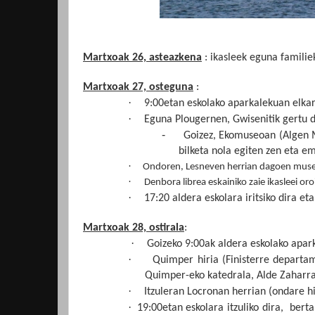
Martxoak 26, asteazkena
: ikasleek eguna familie
Martxoak 27, osteguna
:
·
9:00etan eskolako aparkalekuan elkar
·
Eguna Plougernen, Gwisenitik gertu 
-
Goizez, Ekomuseoan (Algen 
bilketa nola egiten zen eta e
·
Ondoren, Lesneven herrian dagoen museoa
·
Denbora librea eskainiko zaie ikasleei or
·
17:20 aldera eskolara iritsiko dira et
Martxoak 28, ostirala
:
·
Goizeko 9:00ak aldera eskolako apark
·
Quimper hiria (Finisterre departam
Quimper-eko katedrala, Alde Zaharra
·
Itzuleran Locronan herrian (ondare hi
·
19:00etan eskolara itzuliko dira,
berta