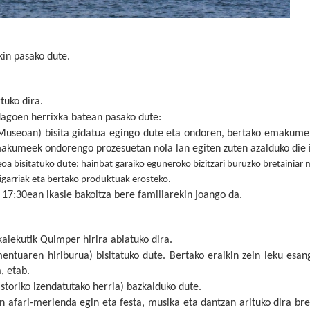
kin pasako dute.
tuko dira.
dagoen herrixka batean pasako dute:
Museoan) bisita gidatua egingo dute eta ondoren, bertako emakume
makumeek ondorengo prozesuetan nola lan egiten zuten azalduko die i
 bisitatuko dute: hainbat garaiko eguneroko bizitzari buruzko bretainiar
oigarriak eta bertako produktuak erosteko.
a 17:30ean ikasle bakoitza bere familiarekin joango da.
alekutik Quimper hirira abiatuko dira.
entuaren hiriburua) bisitatuko dute. Bertako eraikin zein leku esan
, etab.
storiko izendatutako herria) bazkalduko dute.
n afari-merienda egin eta festa, musika eta dantzan arituko dira bre