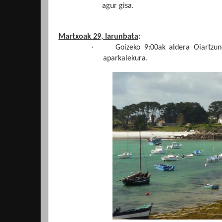
agur gisa.
Martxoak 29, larunbata
:
·
Goizeko 9:00ak aldera Oiartzune
aparkalekura.