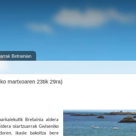
arrak Betrainian
 martxoaren 23tik 29ra)
arkalekutik Bretainia aldera
aldera oiartzuarrak Gwiseniko
doren, ikasle bakoitza bere