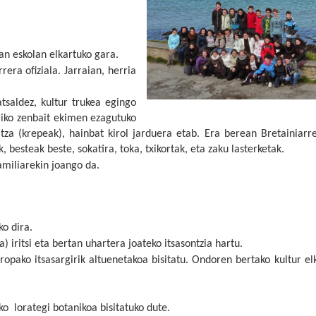
n eskolan elkartuko gara.
era ofiziala. Jarraian, herria
tsaldez, kultur trukea egingo
uriko zenbait ekimen ezagutuko
itza (krepeak), hainbat kirol jarduera etab. Era berean Bretainiarr
 besteak beste, sokatira, toka, txikortak, eta zaku lasterketak.
amiliarekin joango da.
ko dira.
) iritsi eta bertan uhartera joateko itsasontzia hartu.
ropako itsasargirik altuenetakoa bisitatu. Ondoren bertako kultur e
ko
lorategi botanikoa bisitatuko dute.