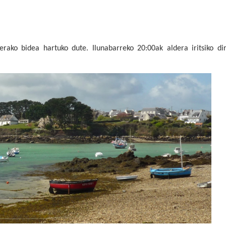
rako bidea hartuko dute. Ilunabarreko 20:00ak aldera iritsiko dir