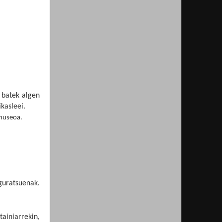
 batek algen
kasleei.
 museoa.
guratsuenak.
tainiarrekin,