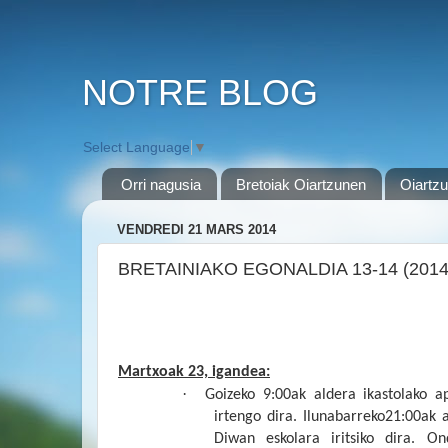
NOTRE BLOG
Select Language
▼
Orri nagusia
Bretoiak Oiartzunen
Oiartzu
VENDREDI 21 MARS 2014
BRETAINIAKO EGONALDIA 13-14 (2014ko
Martxoak 23, igandea:
·
Goizeko 9:00ak aldera ikastolako ap
irtengo dira. Ilunabarreko21:00ak 
Diwan eskolara iritsiko dira. On