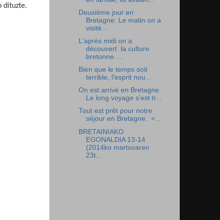
 dituzte.
Deuxième jour en
Bretagne: Le matin on a
visité...
L'après midi on a
découvert la culture
bretonne. ...
Bien que le temps soit
terrible, l'esprit nou...
On est arrivé en Bretagne.
Le long voyage s'est tr...
Tout est prêt pour notre
séjour en Bretagne. <...
BRETAINIAKO
EGONALDIA 13-14
(2014ko martxoaren
23t...