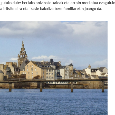
agutuko dute: bertako antzinako kaleak eta arrain merkatua ezagutuko
 iritsiko dira eta ikasle bakoitza bere familiarekin joango da.