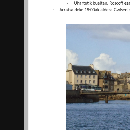
-
Uhartetik bueltan, Roscoff ez
·
Arratsaldeko 18:00ak aldera Gwisenira